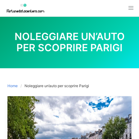
Skip
to
content
NOLEGGIARE UN’AUTO
PER SCOPRIRE PARIGI
Home
Noleggiare un’auto per scoprire Parigi