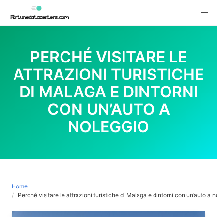
Skip
to
content
PERCHÉ VISITARE LE
ATTRAZIONI TURISTICHE
DI MALAGA E DINTORNI
CON UN’AUTO A
NOLEGGIO
Home
Perché visitare le attrazioni turistiche di Malaga e dintorni con un’auto a 